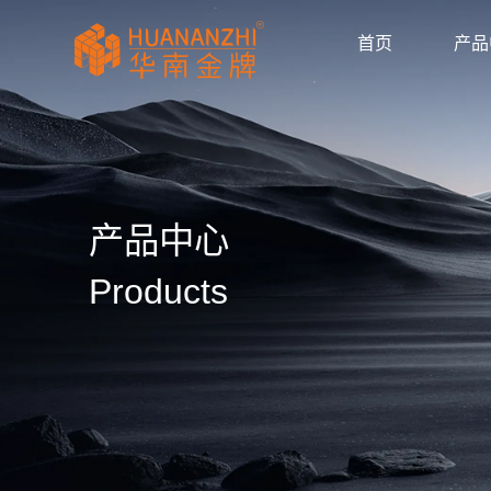
首页
产品
显卡驱动
驱动/BIOS
产品画册
产品动态
公司新闻
媒体报道
华南金牌拼多多官
huananzhi华南
华南金牌主板自营
华南金牌抖音官方
华南金牌京东官方
主板
显卡
内存
散热器
显示器
固态硬盘
品牌主机
服务器
AI智能体
产品目录
使用手册
安装视频
常见问题
防伪查询
公司简介
企业文化
发展历程
荣誉资质
产品中心
Products