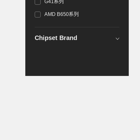
G41系列
AMD B650系列
Chipset Brand