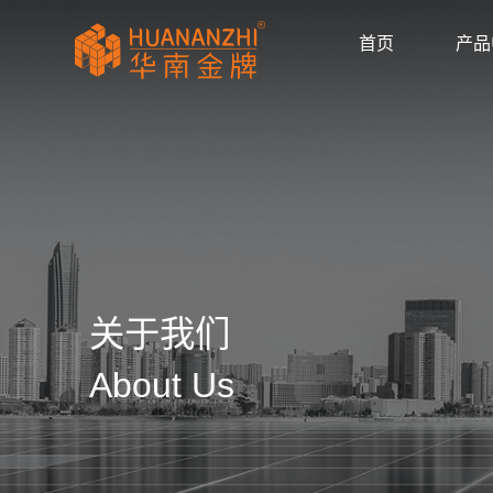
首页
产品
显卡驱动
驱动/BIOS
产品画册
产品动态
公司新闻
媒体报道
华南金牌拼多多官
huananzhi华南
华南金牌主板自营
华南金牌抖音官方
华南金牌京东官方
主板
显卡
内存
散热器
显示器
固态硬盘
品牌主机
服务器
AI智能体
产品目录
使用手册
安装视频
常见问题
防伪查询
公司简介
企业文化
发展历程
荣誉资质
关于我们
About Us