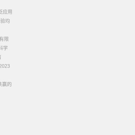
泛应用
经验均
技有限
科学
膺
023
共赢的