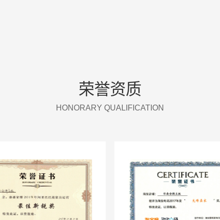
2020
年
成立公司党支部
成立国际事业部，受邀入驻速卖通开设品牌旗
荣誉资质
2021
年
HONORARY QUALIFICATION
获“2021年粤桂扶贫协作先进民营企业"
获速卖通平台“中国好卖家"
2023
年
荣获“国家高新技术企业”认定