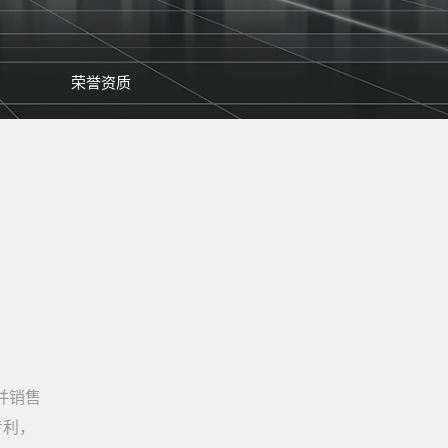
荣誉资质
并销售
专利，