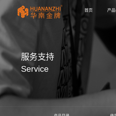
首页
产品
显卡驱动
驱动/BIOS
产品画册
产品动态
公司新闻
媒体报道
华南金牌拼多多官
huananzhi华南
华南金牌主板自营
华南金牌抖音官方
华南金牌京东官方
主板
显卡
内存
散热器
显示器
固态硬盘
品牌主机
服务器
AI智能体
产品目录
使用手册
安装视频
常见问题
防伪查询
公司简介
企业文化
发展历程
荣誉资质
服务支持
Service
产品目录
使