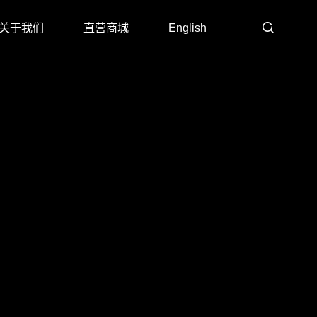
关于我们
直营商城
English