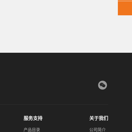
服务支持
关于我们
产品目录
公司简介