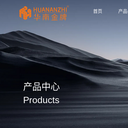
首页
产品
显卡驱动
驱动/BIOS
产品画册
产品动态
公司新闻
媒体报道
华南金牌拼多多官
huananzhi华南
华南金牌主板自营
华南金牌抖音官方
华南金牌京东官方
主板
显卡
内存
散热器
显示器
固态硬盘
品牌主机
服务器
AI智能体
产品目录
使用手册
安装视频
常见问题
防伪查询
公司简介
企业文化
发展历程
荣誉资质
产品中心
Products