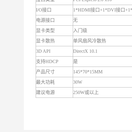
I/O接口
1*HDMI接口+1*DVI接口+
电源接口
无
显卡类型
入门级
显卡散热
单风扇风冷散热
3D API
DirectX 10.1
支持HDCP
是
产品尺寸
145*70*15MM
最大功耗
30W
建议电源
250W或以上