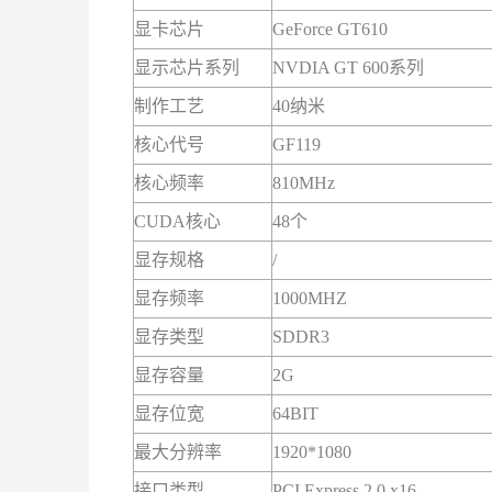
显卡芯片
GeForce GT610
显示芯片系列
NVDIA GT 600系列
制作工艺
40纳米
核心代号
GF119
核心频率
810MHz
CUDA核心
48个
显存规格
/
显存频率
1000MHZ
显存类型
SDDR3
显存容量
2G
显存位宽
64BIT
最大分辨率
1920*1080
接口类型
PCI Express 2.0 x16