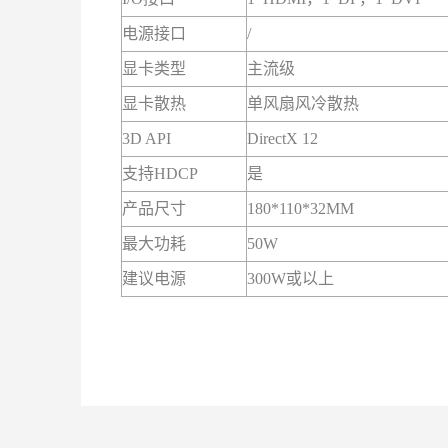
电源接口
/
显卡类型
主流级
显卡散热
单风扇风冷散热
3D API
DirectX 12
支持HDCP
是
产品尺寸
180*110*32MM
最大功耗
50W
建议电源
300W或以上