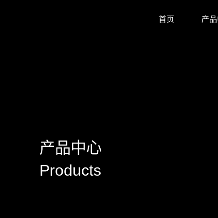
首页
产品
显卡驱动
驱动/BIOS
产品画册
产品动态
公司新闻
媒体报道
华南金牌拼多多官
huananzhi华南
华南金牌主板自营
华南金牌抖音官方
华南金牌京东官方
主板
显卡
内存
散热器
显示器
固态硬盘
品牌主机
服务器
AI智能体
产品目录
使用手册
安装视频
常见问题
防伪查询
公司简介
企业文化
发展历程
荣誉资质
产品中心
Products