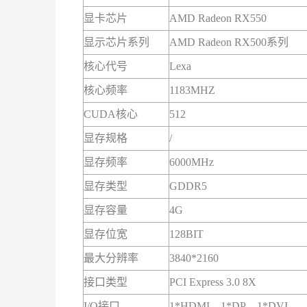
显卡芯片
AMD Radeon
RX550
显示芯片系列
AMD Radeon
RX50
0系列
核心代号
Lexa
核心频率
1183MHZ
CUDA核心
512
显存规格
/
显存频率
6000MHz
显存类型
GDDR5
显存容量
4G
显存位宽
128BIT
最大分辨率
3840*2160
接口类型
PCI Express 3.0 8X
I/O接口
1*HDMI，1*DP，1*DVI