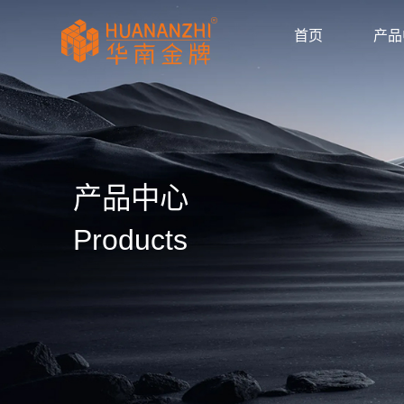
首页
产品
显卡驱动
驱动/BIOS
产品画册
产品动态
公司新闻
媒体报道
华南金牌拼多多官
huananzhi华南
华南金牌主板自营
华南金牌抖音官方
华南金牌京东官方
主板
显卡
内存
散热器
显示器
固态硬盘
品牌主机
服务器
AI智能体
产品目录
使用手册
安装视频
常见问题
防伪查询
公司简介
企业文化
发展历程
荣誉资质
产品中心
Products