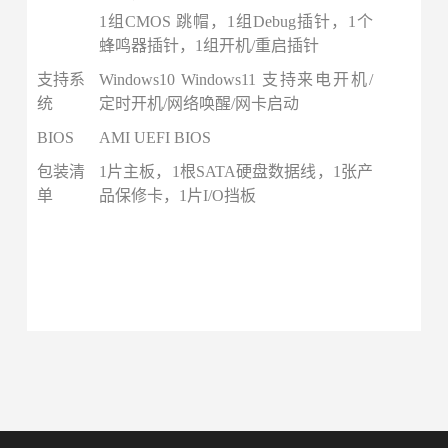
1组CMOS 跳帽
，
1组Debug插针
，
1个
蜂鸣器插针
，
1组开机/重启插针
支持系
Windows10 Windows11 支持来电开机/
统
定时开机/网络唤醒/网卡启动
BIOS
AMI UEFI BIOS
包装清
1片主板，1根SATA硬盘数据线，1张产
单
品保修卡，1片I/O挡板