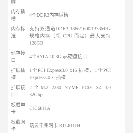
脚
内存插
4个DDR3内存插槽
槽
内存标
支持双通道DDR3 1866/1600/1333MHz
准
规格内存（视 CPU 而定）最大支持
128GB
储存接
4个SATA2.0 3Gbps硬盘接口
口
扩展插
1个PCI Express3.0 x16 插槽，1个PCI
槽
Express2.0 x1插槽
扩展接
2个M.2 2280 NVME PCIE X4 3.0
口
32Gbps
板载声
CJC6811A
卡
板载网
瑞昱千兆网卡 RTL8111H
卡