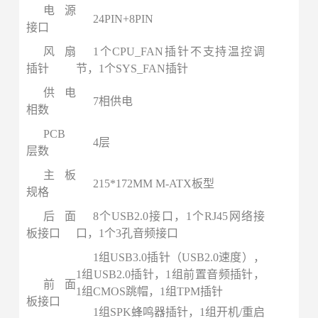
电源
24PIN+8PIN
接口
风扇
1个CPU_FAN插针不支持温控调
插针
节，1个SYS_FAN插针
供电
7相供电
相数
PCB
4层
层数
主板
215*172MM M-ATX板型
规格
后面
8个USB2.0接口，1个RJ45网络接
板
接口
口，1个3孔音频接口
1组USB3.0插针（USB2.0速度），
1组USB2.0插针，1组前置音频插针，
前面
1组CMOS跳帽，1组TPM插针
板
接口
1组SPK蜂鸣器插针，1组开机/重启