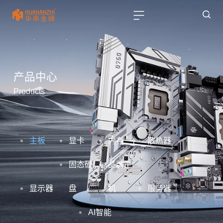
产品中心
Products
主板
显卡
内存
散热器
固态硬
品牌主
显示器
盘
机
服务器
AI智能