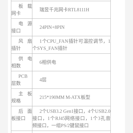
板载
瑞昱千兆网卡RTL8111H
网卡
电源
24PIN+8PIN
接口
风扇
1个CPU_FAN插针可温控调节，1
插针
个SYS_FAN插针
供电
6相供电
相数
PCB
4层
层数
主板
215*190MM M-ATX板型
规格
后面
2个USB3.2 Gen1接口，4个USB2.0
板接口
接口，1个RJ45网络接口，1个3孔音
频接口，一组PS/2键鼠接口