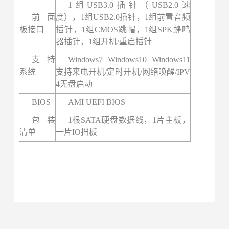
1组USB3.0插针（USB2.0速
前面
度），1组USB2.0插针，1组前置音频
板接口
插针，1组CMOS跳帽，
1组SPK蜂鸣
器插针，1组开机/重启插针
支持
Windows7 Windows10 Windows11
系统
支持来电开机/定时开机/网络唤醒/IPV
4无盘启动
BIOS
AMI UEFI BIOS
包装
1根SATA硬盘数据线，1片主板，
清单
一片IO挡板