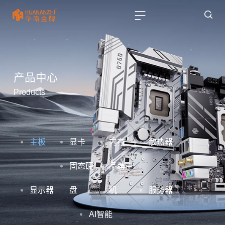
产品中心
Products
主板
显卡
内存
散热器
固态硬
品牌主
显示器
盘
机
服务器
AI智能