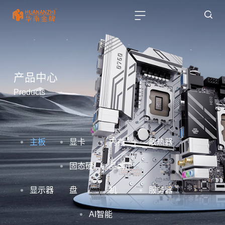
产品中心
Products
主板
显卡
内存
散热器
固态硬
品牌主
显示器
盘
机
服务器
AI智能