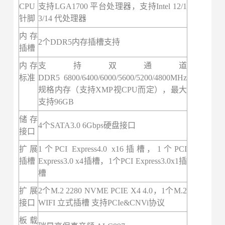
CPU
支持LGA1700 平台处理器，支持Intel 12/1
针脚
3/14 代处理器
内存
2个DDR5
内存插槽支持
插槽
内存
支持双通道
标准
DDR
5
6800/6400/6000/5600/5200/4800
MHz
规格内存（支持XMP视CPU而定），最大
支持
96
GB
储存
4个SATA3.0 6Gbps硬盘接口
接口
扩展
1个PCI Express4.0 x16插槽，1个PCI
插槽
Express3.0 x4插槽，1个PCI Express3.0x1插
槽
扩展
2个M.2 2280 NVME PCIE X4 4.0，1个M.2
接口
WIFI 立式插槽 支持PCIe&CNVi协议
板载