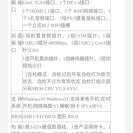
板接
Gen1 5Gb/s接口，1个DP 1.4接口
口
1个HDMI 2.1接口，1个 RJ45网络接口，1
个3孔音频接口，1组PS/2键盘鼠标接口，
一个立式M.2 WIFI插槽
前面
1组前置音频插针，1组COM插针，1组
板接
USB2.0插针480Mbps，1组USB3.2 Gen1插
口
针5Gb/s
1组开机重启插针，1组蜂鸣器插针，1组侦
错指示灯
（自检模式：自检过后所有自检灯为熄灭
状态、自检不过为常亮状态.自检灯指示部
分有MEM CPU VGA SYS）
支持
Windows10 Windows11 支持来电开机/定时
系统
开机/网络唤醒/S3 睡眠/网卡 IPV4/IPV6
BIOS
AMI UEFI BIOS 图形 BIOS
包装
1根SATA硬盘数据线，1张产品保修卡，1