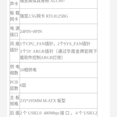
瑞昱高保真音频 ALC897
声卡
板载
瑞昱2.5G网卡 RTL8125BG
网卡
电源
24PIN+8PIN
接口
风扇
1个CPU_FAN插针，2个SYS_FAN插针
插针
3个5V ARGB插针（通过华南金牌官网下
载软件控制ARGB灯效）
供电
10相供电
相数
PCB
6层
层数
主板
235*195MM M-ATX 板型
规格
后面
2个USB2.0 480Mbps接口，4个USB3.2