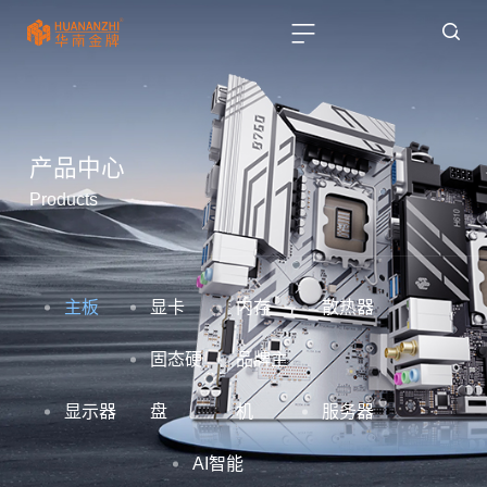
产品中心
Products
主板
显卡
内存
散热器
固态硬
品牌主
显示器
盘
机
服务器
AI智能