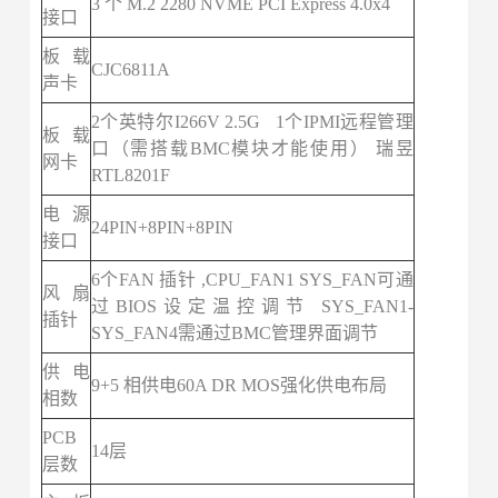
3 个 M.2 2280 NVME PCI Express 4.0x4
接口
板载
CJC6811A
声卡
2个英特尔I266V 2.5G 1个IPMI远程管理
板载
口（需搭载BMC模块才能使用） 瑞昱
网卡
RTL8201F
电源
24PIN+8PIN+8PIN
接口
6个FAN 插针 ,CPU_FAN1 SYS_FAN可通
风扇
过BIOS设定温控调节 SYS_FAN1-
插针
SYS_FAN4需通过BMC管理界面调节
供电
9+5 相供电60A DR MOS强化供电布局
相数
PCB
14层
层数