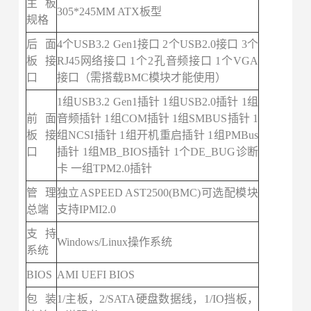
主板
305*245MM ATX板型
规格
后面
4个USB3.2 Gen1接口 2个USB2.0接口 3个
板接
RJ45网络接口 1个2孔音频接口 1个VGA
口
接口（需搭载BMC模块才能使用）
1组USB3.2 Gen1插针 1组USB2.0插针 1组
前面
音频插针 1组COM插针 1组SMBUS插针 1
板接
组NCSI插针 1组开机重启插针 1组PMBus
口
插针 1组MB_BIOS插针 1个DE_BUG诊断
卡 一组TPM2.0插针
管理
独立ASPEED AST2500(BMC)可选配模块
总端
支持IPMI2.0
支持
Windows/Linux操作系统
系统
BIOS
AMI UEFI BIOS
包装
1/主板，2/SATA硬盘数据线，1/IO挡板，