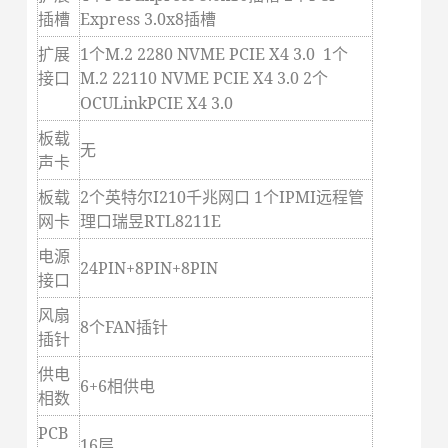
插槽
Express 3.0x8插槽
扩展
1
个M.2 2280 NVME PCIE X4 3.0 1个
接口
M.2 22110 NVME PCIE X4 3.0
2
个
OCULinkPCIE X4 3.0
板载
无
声卡
板载
2
个英特尔I210千兆网口 1个IPMI远程管
网卡
理口瑞昱RTL8211E
电源
24PIN+8PIN+8PIN
接口
风扇
8
个FAN插针
插针
供电
6+6
相供电
相数
PCB
16
层