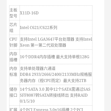
主板
X11D-16D
型号
芯片
Intel C621/C622
系列
组
CPU
支持Intel LGA3647平台处理器 支持Intel
针脚
Xeon 第一第二代双处理器
内存
16
个DDR4内存插槽 最大支持单根128G
插槽
内存
支持单处理器六通道
标准
DDR4
2933/2666/2400/2133MHz
规格服
务器内存（视CPU而定）最大支持2TB
储存
14
个SATA 3.0 其中12个SATA需通过SAS
接口
SFF8087转SATA转接线转出 支持RAID
0/1/5/10
扩展
4
个PCI Express 3.0x16插槽 2个PCI