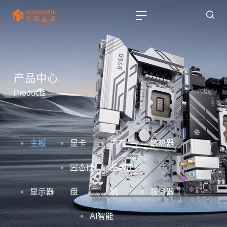
产品中心
Products
主板
显卡
内存
散热器
固态硬
品牌主
显示器
盘
机
服务器
AI智能