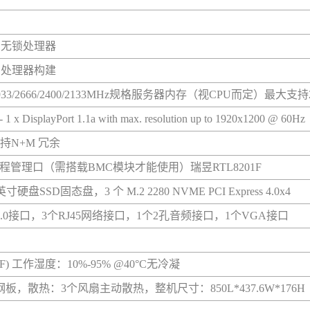
3系列无锁处理器
3系列处理器构建
2933/2666/2400/2133MHz规格服务器内存（视CPU而定）最大支持
1 x DisplayPort 1.1a with max. resolution up to 1920x1200 @ 60Hz
支持N+M 冗余
PMI远程管理口（需搭载BMC模块才能使用）瑞昱RTL8201F
盘SSD固态盘，3 个 M.2 2280 NVME PCI Express 4.0x4
SB2.0接口，3个RJ45网络接口，1个2孔音频接口，1个VGA接口
1°F) 工作湿度：10%-95% @40°C无冷凝
，散热：3个风扇主动散热，整机尺寸：850L*437.6W*176H