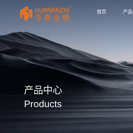
首页
产品
显卡驱动
驱动/BIOS
产品画册
产品动态
公司新闻
媒体报道
华南金牌拼多多官
huananzhi华南
华南金牌主板自营
华南金牌抖音官方
华南金牌京东官方
主板
显卡
内存
散热器
显示器
固态硬盘
品牌主机
服务器
AI智能体
产品目录
使用手册
安装视频
常见问题
防伪查询
公司简介
企业文化
发展历程
荣誉资质
产品中心
Products