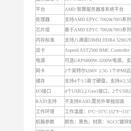
平台
AMD 智算服务器准系统平台
处理器
支持AMD EPYC 7002&700
芯片组
基于AMD EPYC 7002&700
内存标准
支持八通道DIMM DDR4 3200/
显卡
Aspeed AST2500 BMC Controller - 
电源
可选GRPS800W-3200W电源，
网卡
2个英特尔I266V 2.5G 1个I
储存
支持4个3.5英寸硬盘，支持4/2.5英寸硬
I/O接口
4个USB3.2 Gen1接口，2个U
RAID支持
不支持RAID,需另外单独加装
工作环境
工作温度：0°C~55°C (32°F~13
机箱参数
颜色：黑色，材质：SGCC镀锌钢板