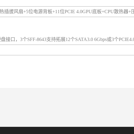
热插拔风扇+5位电源背板+11位PCIE 4.0GPU底板+CPU散热器
盘接口，3个SFF-8643支持拓展12个SATA3.0 6Gbps或3个PCIE4.0